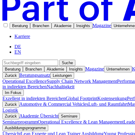
Magazine
Beratung
Branchen
Akademie
Insights
Unternehme
Karriere
DE
EN
Suche
Magazine
K
Beratung
Branchen
Akademie
Insights
Unternehmen
Beratungsansatz
Zurück
Leistungen
Operational Excellence
Supply Chain Network Management
Performa
in indirekten Bereichen
Nachhaltigkeit
Im Fokus
Exzellent in indirekten Bereichen
Global Footprint
Kostensenkung
Per
Automotive & Commercial Vehicles
Luft- und Raumfahrt
Mas
Zurück
Logistik
Akademie Übersicht
Zurück
Seminare
Seminarprogramm
Operational Excellence & Lean Management
Leade
Ausbildungsprogramme
Übersicht
Lean Experte und Lean Trainer Ausbildung
Young Professio