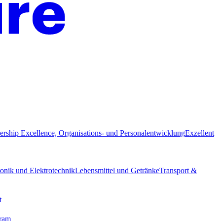
ership Excellence, Organisations- und Personalentwicklung
Exzellent
ronik und Elektrotechnik
Lebensmittel und Getränke
Transport &
t
gram