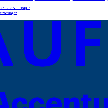
nz
Studie
Whitepaper
ifizierungen