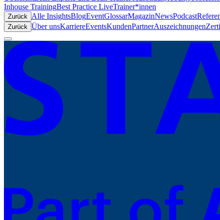
Inhouse Training
Best Practice Live
Trainer*innen
Alle Insights
Blog
Event
Glossar
Magazin
News
Podcast
Refere
Zurück
Über uns
Karriere
Events
Kunden
Partner
Auszeichnungen
Zert
Zurück