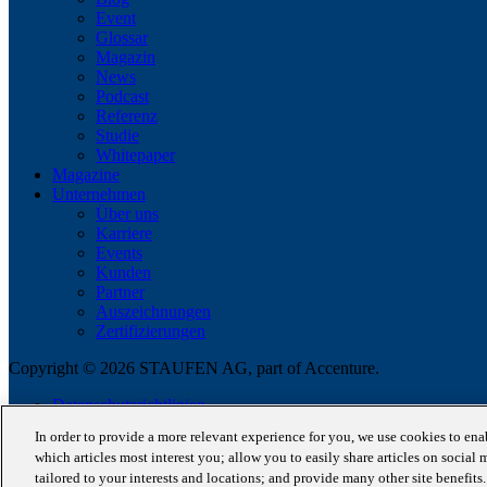
Event
Glossar
Magazin
News
Podcast
Referenz
Studie
Whitepaper
Magazine
Unternehmen
Über uns
Karriere
Events
Kunden
Partner
Auszeichnungen
Zertifizierungen
Copyright © 2026 STAUFEN AG, part of Accenture.
Datenschutzrichtlinien
Cookie Policy
In order to provide a more relevant experience for you, we use cookies to en
Impressum / AGB
which articles most interest you; allow you to easily share articles on social 
Code of Conduct
tailored to your interests and locations; and provide many other site benefit