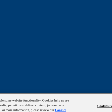
able some website functionality. Cookies help us see
media; permit us to deliver content, jobs and ads
Cookies Se
s. For more information, please review our
Cookies