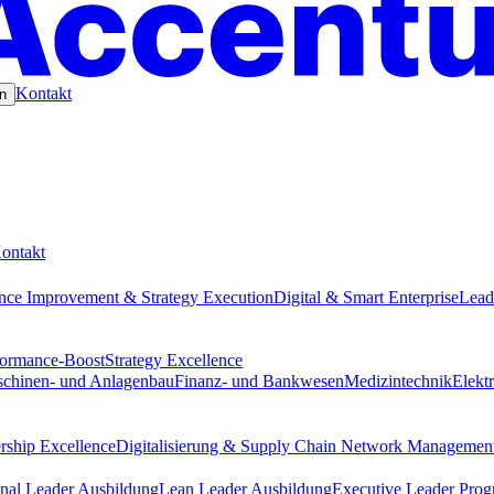
Kontakt
n
ontakt
nce Improvement & Strategy Execution
Digital & Smart Enterprise
Lead
formance-Boost
Strategy Excellence
chinen- und Anlagenbau
Finanz- und Bankwesen
Medizintechnik
Elekt
rship Excellence
Digitalisierung & Supply Chain Network Managemen
nal Leader Ausbildung
Lean Leader Ausbildung
Executive Leader Pro