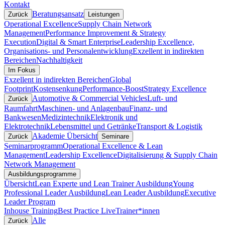
Kontakt
Beratungsansatz
Zurück
Leistungen
Operational Excellence
Supply Chain Network
Management
Performance Improvement & Strategy
Execution
Digital & Smart Enterprise
Leadership Excellence,
Organisations- und Personalentwicklung
Exzellent in indirekten
Bereichen
Nachhaltigkeit
Im Fokus
Exzellent in indirekten Bereichen
Global
Footprint
Kostensenkung
Performance-Boost
Strategy Excellence
Automotive & Commercial Vehicles
Luft- und
Zurück
Raumfahrt
Maschinen- und Anlagenbau
Finanz- und
Bankwesen
Medizintechnik
Elektronik und
Elektrotechnik
Lebensmittel und Getränke
Transport & Logistik
Akademie Übersicht
Zurück
Seminare
Seminarprogramm
Operational Excellence & Lean
Management
Leadership Excellence
Digitalisierung & Supply Chain
Network Management
Ausbildungsprogramme
Übersicht
Lean Experte und Lean Trainer Ausbildung
Young
Professional Leader Ausbildung
Lean Leader Ausbildung
Executive
Leader Program
Inhouse Training
Best Practice Live
Trainer*innen
Alle
Zurück