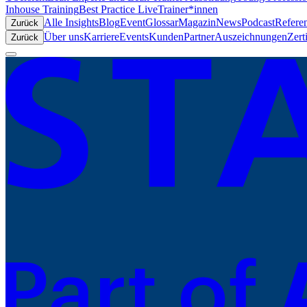
Inhouse Training
Best Practice Live
Trainer*innen
Alle Insights
Blog
Event
Glossar
Magazin
News
Podcast
Refere
Zurück
Über uns
Karriere
Events
Kunden
Partner
Auszeichnungen
Zert
Zurück