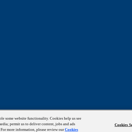
able some website functionality. Cookies help us see
media; permit us to deliver content, jobs and ads
Cookies Se
s. For more information, please review our
Cookies