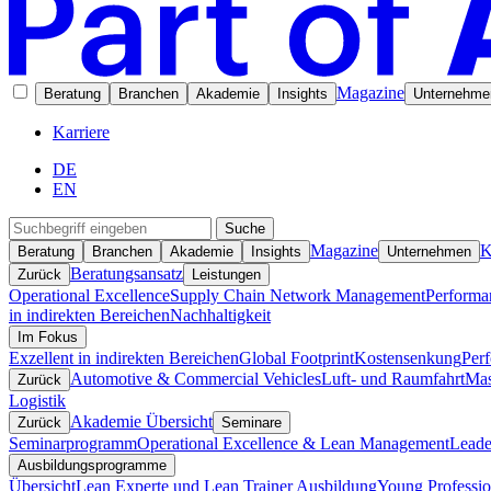
Magazine
Beratung
Branchen
Akademie
Insights
Unternehme
Karriere
DE
EN
Suche
Magazine
K
Beratung
Branchen
Akademie
Insights
Unternehmen
Beratungsansatz
Zurück
Leistungen
Operational Excellence
Supply Chain Network Management
Performa
in indirekten Bereichen
Nachhaltigkeit
Im Fokus
Exzellent in indirekten Bereichen
Global Footprint
Kostensenkung
Per
Automotive & Commercial Vehicles
Luft- und Raumfahrt
Mas
Zurück
Logistik
Akademie Übersicht
Zurück
Seminare
Seminarprogramm
Operational Excellence & Lean Management
Leade
Ausbildungsprogramme
Übersicht
Lean Experte und Lean Trainer Ausbildung
Young Professio