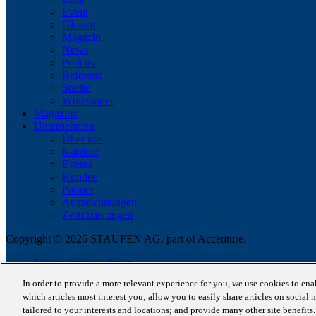
Event
Glossar
Magazin
News
Podcast
Referenz
Studie
Whitepaper
Magazine
Unternehmen
Über uns
Karriere
Events
Kunden
Partner
Auszeichnungen
Zertifizierungen
Copyright © 2026 STAUFEN AG, part of Accenture.
Datenschutzrichtlinien
Cookie Policy
In order to provide a more relevant experience for you, we use cookies to en
Impressum / AGB
which articles most interest you; allow you to easily share articles on social 
Code of Conduct
tailored to your interests and locations; and provide many other site benefit