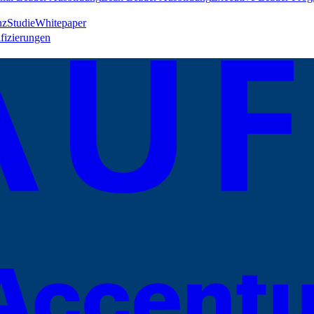
nz
Studie
Whitepaper
ifizierungen