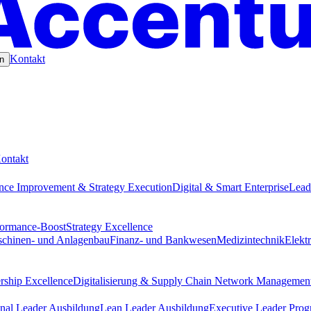
Kontakt
n
ontakt
nce Improvement & Strategy Execution
Digital & Smart Enterprise
Lead
formance-Boost
Strategy Excellence
chinen- und Anlagenbau
Finanz- und Bankwesen
Medizintechnik
Elekt
rship Excellence
Digitalisierung & Supply Chain Network Managemen
nal Leader Ausbildung
Lean Leader Ausbildung
Executive Leader Pro