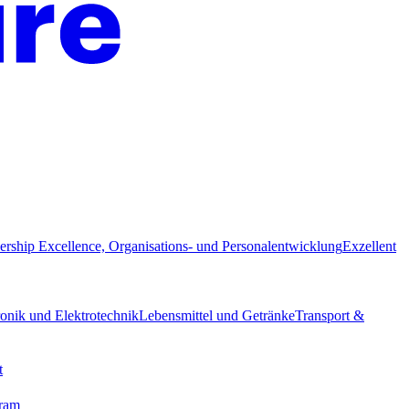
ership Excellence, Organisations- und Personalentwicklung
Exzellent
ronik und Elektrotechnik
Lebensmittel und Getränke
Transport &
t
gram